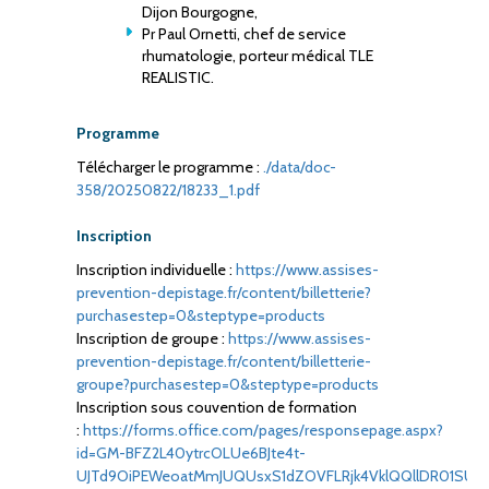
Dijon Bourgogne,
Pr Paul Ornetti, chef de service
rhumatologie, porteur médical TLE
REALISTIC.
Programme
Télécharger le programme :
./data/doc-
358/20250822/18233_1.pdf
Inscription
Inscription individuelle :
https://www.assises-
prevention-depistage.fr/content/billetterie?
purchasestep=0&steptype=products
Inscription de groupe :
https://www.assises-
prevention-depistage.fr/content/billetterie-
groupe?purchasestep=0&steptype=products
Inscription sous couvention de formation
:
https://forms.office.com/pages/responsepage.aspx?
id=GM-BFZ2L40ytrcOLUe6BJte4t-
UJTd9OiPEWeoatMmJUQUsxS1dZOVFLRjk4VklQQllDR01SUDBG