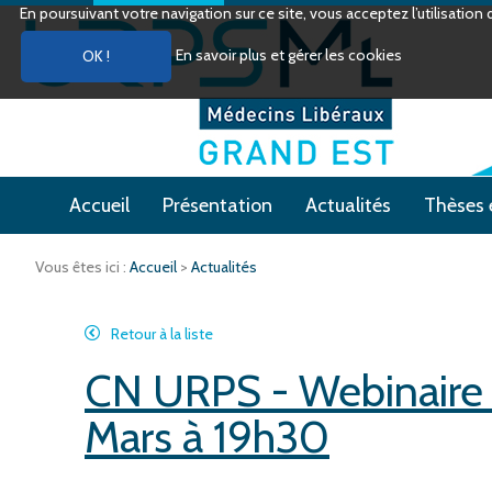
En poursuivant votre navigation sur ce site, vous acceptez l’utilisati
En savoir plus et gérer les cookies
Accueil
Présentation
Actualités
Thèses 
Vous êtes ici :
Accueil
>
Actualités
Retour à la liste
CN URPS - Webinaire "
Mars à 19h30