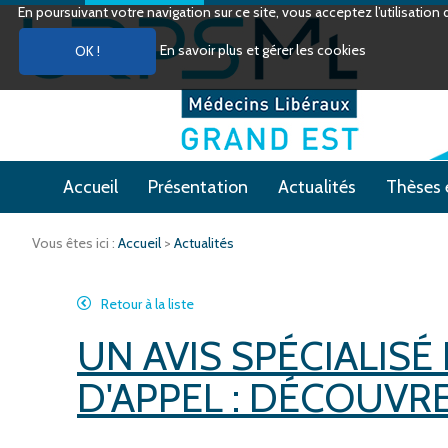
En poursuivant votre navigation sur ce site, vous acceptez l’utilisati
En savoir plus et gérer les cookies
Accueil
Présentation
Actualités
Thèses 
Vous êtes ici :
Accueil
>
Actualités
Retour à la liste
UN AVIS SPÉCIALISÉ
D'APPEL : DÉCOUVR