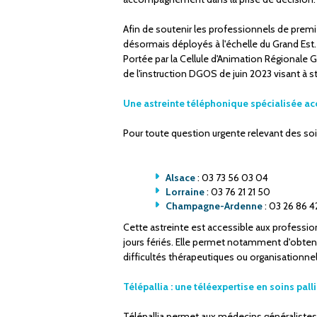
Afin de soutenir les professionnels de premier 
désormais déployés à l'échelle du Grand Est.
Portée par la Cellule d'Animation Régionale G
de l'instruction DGOS de juin 2023 visant à stru
Une astreinte téléphonique spécialisée ac
Pour toute question urgente relevant des soin
Alsace
: 03 73 56 03 04
Lorraine
: 03 76 21 21 50
Champagne-Ardenne
: 03 26 86 4
Cette astreinte est accessible aux profession
jours fériés. Elle permet notamment d'obtenir
difficultés thérapeutiques ou organisationne
Télépallia : une téléexpertise en soins pall
Télépallia permet aux médecins généralistes d