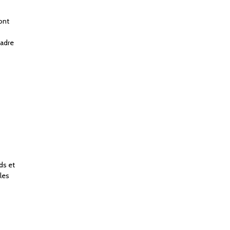
sont
cadre
ds et
les