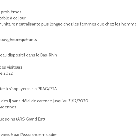
es problèmes
cable à ce jour
 immunitaire neutralisante plus longue chez les femmes que chez les homm
ts oxygénorequérants
eau dispositif dans le Bas-Rhin
des visiteurs
re 2022
ter à s'appuyer sur la PRAG/PTA
des IJ sans délai de carence jusqu'au 31/12/2020
 Ardennes
x soins (ARS Grand Est)
rganisé par l'Assurance maladie