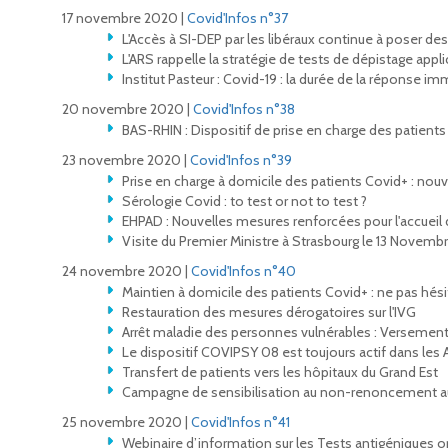
17 novembre 2020 |
Covid'Infos n°37
L'Accès à SI-DEP par les libéraux continue à poser d
L'ARS rappelle la stratégie de tests de dépistage appli
Institut Pasteur : Covid-19 : la durée de la réponse
20 novembre 2020 |
Covid'Infos n°38
BAS-RHIN : Dispositif de prise en charge des patien
23 novembre 2020 |
Covid'Infos n°39
Prise en charge à domicile des patients Covid+ : nouv
Sérologie Covid : to test or not to test ?
EHPAD : Nouvelles mesures renforcées pour l'accueil 
Visite du Premier Ministre à Strasbourg le 13 Novemb
24 novembre 2020 |
Covid'Infos n°40
Maintien à domicile des patients Covid+ : ne pas hési
Restauration des mesures dérogatoires sur l'IVG
Arrêt maladie des personnes vulnérables : Versement 
Le dispositif COVIPSY 08 est toujours actif dans les
Transfert de patients vers les hôpitaux du Grand Est
Campagne de sensibilisation au non-renoncement au
25 novembre 2020 |
Covid'Infos n°41
Webinaire d’information sur les Tests antigéniques o