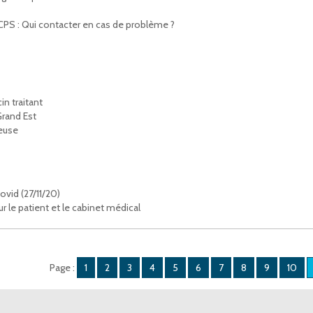
CPS : Qui contacter en cas de problème ?
n traitant
Grand Est
Meuse
vid (27/11/20)
 le patient et le cabinet médical
Page :
1
2
3
4
5
6
7
8
9
10