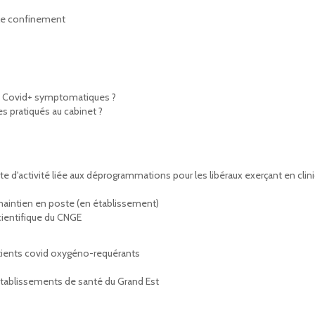
le confinement
nts Covid+ symptomatiques ?
s pratiqués au cabinet ?
 d'activité liée aux déprogrammations pour les libéraux exerçant en clin
 maintien en poste (en établissement)
cientifique du CNGE
atients covid oxygéno-requérants
établissements de santé du Grand Est