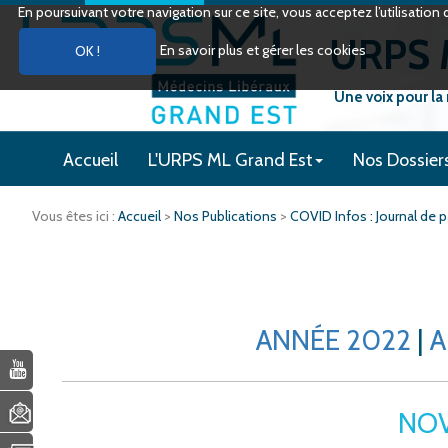
En poursuivant votre navigation sur ce site, vous acceptez l’utilisati
URPS M
En savoir plus et gérer les cookies
Une voix pour la
Accueil
L'URPS ML Grand Est
Nos Dossier
Vous êtes ici :
Accueil
>
Nos Publications
>
COVID Infos : Journal de
ANNÉE 2022
|
A
NO