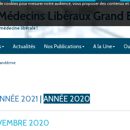
on de cookies pour mesurer notre audience, vous proposer des contenus et p
édecins Libéraux Grand 
 médecine libérale !
s
Actualités
Nos Publications
A la Une
Ou
 pandémie
NNÉE 2021
|
ANNÉE 2020
VEMBRE 2020