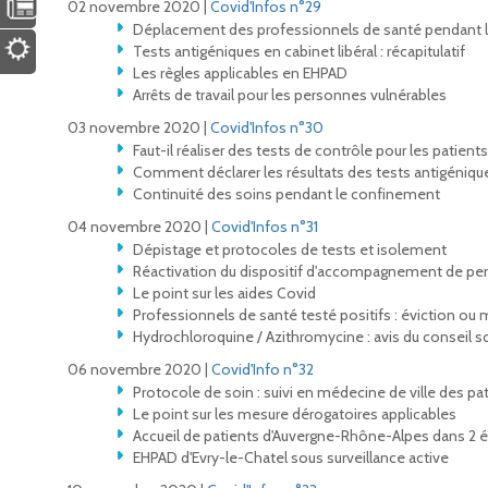
02 novembre 2020 |
Covid'Infos n°29
Déplacement des professionnels de santé pendant 
Tests antigéniques en cabinet libéral : récapitulatif
Les règles applicables en EHPAD
Arrêts de travail pour les personnes vulnérables
03 novembre 2020 |
Covid'Infos n°30
Faut-il réaliser des tests de contrôle pour les patie
Comment déclarer les résultats des tests antigénique
Continuité des soins pendant le confinement
04 novembre 2020 |
Covid'Infos n°31
Dépistage et protocoles de tests et isolement
Réactivation du dispositif d'accompagnement de perte
Le point sur les aides Covid
Professionnels de santé testé positifs : éviction ou
Hydrochloroquine / Azithromycine : avis du conseil s
06 novembre 2020 |
Covid'Info n°32
Protocole de soin : suivi en médecine de ville des p
Le point sur les mesure dérogatoires applicables
Accueil de patients d'Auvergne-Rhône-Alpes dans 2 
EHPAD d'Evry-le-Chatel sous surveillance active