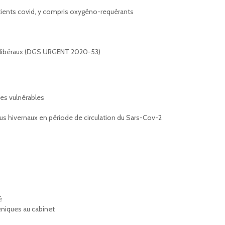
atients covid, y compris oxygéno-requérants
té libéraux (DGS URGENT 2020-53)
nes vulnérables
us hivernaux en période de circulation du Sars-Cov-2
é
éniques au cabinet