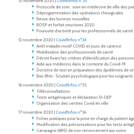
10 novembre 2020 |
Covid'Infos n°33
Protocole de soin : suivi en médecine de ville des p
Déprogrammation des opérations chirurgicales
Revue des bonnes nouvelles
ROSP et forfait structures 2020
Poursuite d'activité pour les professionnels de san
12 novembre 2020 |
Covid'Infos n°34
Arrêt maladie motif COVID et jours de carence
Mobilisation des professionnels de santé
Décret fixant les critères d'identification des person
Aide aux médecins dans le contexte du Covid-19
Doctrine de test en préparation des épidémies de vir
Bas-Rhin : Soutien psychologique pour les soignants
16 novembre 2020 |
Covid'Infos n°35
Téléconsultations
Tests antigéniques et déclaration SI-DEP
Organisation des centres Covid en ville
17 novembre 2020 |
Covid'Infos n°36
Fiches pratiques pour la prise en charge du patient âg
Modification des préconisations pour les tests antig
Campagne (ARS) de non renoncement aux soins