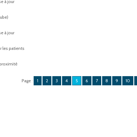
e à jour
Aube)
e à jour
r les patients
 proximité
Page :
1
2
3
4
5
6
7
8
9
10