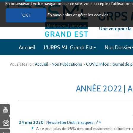
En poursuivant votre navigation sur ce site, vous acceptez l’utilisati
URPS M
En savoir plus et gérer les cookies
Une voix pour la
Accueil
L'URPS ML Grand Est
Nos Dossier
Vous êtes ici :
Accueil
>
Nos Publications
>
COVID Infos : Journal de
ANNÉE 2022
|
A
04 mai 2020
|
Newsletter Distrimasques n°4
A ce jour, plus de 95% des professionnels actuelleme