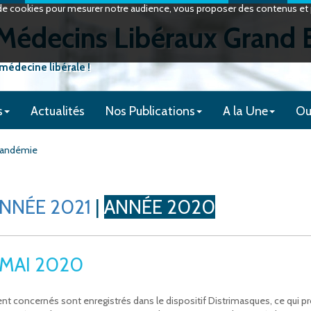
on de cookies pour mesurer notre audience, vous proposer des contenus et p
édecins Libéraux Grand 
 médecine libérale !
s
Actualités
Nos Publications
A la Une
Ou
 pandémie
NNÉE 2021
|
ANNÉE 2020
MAI 2020
nt concernés sont enregistrés dans le dispositif Distrimasques, ce qui p