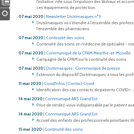
l'initiative, née sous l'impulsion des libéraux et acc
ces équipements de protection.
07 mai 2020
|
Newsletter Distrimasques n°5
Distrimasques va s'étendre à l'ensemble des professi
l'ensemble des pharmaciens
07 mai 2020
|
Continuité des soins
Continuité des soins en médecine de spécialité - mis
07 mai 2020
|
Communiqué de la CPAM Meurthe-et-Moselle
Campagne de la CPAM sur la continuité des soins
07 mai 2020
|
Distrimasques : C
ommuniqué de presse
Extension du dispositif Distrimasques à tous les pro
11 mai 2020
|
Covid'Infos | Contact Covid
Identification des cas contacts de patients COVID+ :
14 mai 2020
|
Communiqué ARS Grand Est
Prise de rendez-vous indispensable par le patient ava
14 mai 2020
|
Communiqué ARS Grand Est
Accueil des enfants des professionnels prioritaires (
15 mai 2020
|
Continuité des soins