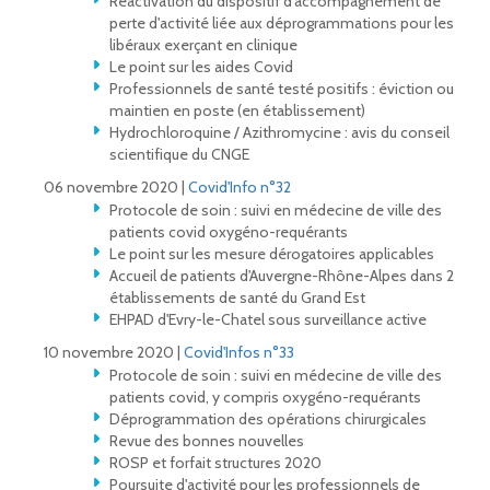
Réactivation du dispositif d'accompagnement de
perte d'activité liée aux déprogrammations pour les
libéraux exerçant en clinique
Le point sur les aides Covid
Professionnels de santé testé positifs : éviction ou
maintien en poste (en établissement)
Hydrochloroquine / Azithromycine : avis du conseil
scientifique du CNGE
06 novembre 2020 |
Covid'Info n°32
Protocole de soin : suivi en médecine de ville des
patients covid oxygéno-requérants
Le point sur les mesure dérogatoires applicables
Accueil de patients d'Auvergne-Rhône-Alpes dans 2
établissements de santé du Grand Est
EHPAD d'Evry-le-Chatel sous surveillance active
10 novembre 2020 |
Covid'Infos n°33
Protocole de soin : suivi en médecine de ville des
patients covid, y compris oxygéno-requérants
Déprogrammation des opérations chirurgicales
Revue des bonnes nouvelles
ROSP et forfait structures 2020
Poursuite d'activité pour les professionnels de