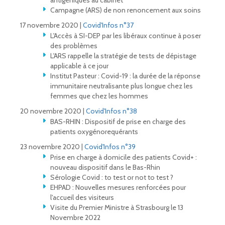
antigéniques au cabinet
Campagne (ARS) de non renoncement aux soins
17 novembre 2020 |
Covid'Infos n°37
L'Accès à SI-DEP par les libéraux continue à poser
des problèmes
L'ARS rappelle la stratégie de tests de dépistage
applicable à ce jour
Institut Pasteur : Covid-19 : la durée de la réponse
immunitaire neutralisante plus longue chez les
femmes que chez les hommes
20 novembre 2020 |
Covid'Infos n°38
BAS-RHIN : Dispositif de prise en charge des
patients oxygénorequérants
23 novembre 2020 |
Covid'Infos n°39
Prise en charge à domicile des patients Covid+ :
nouveau dispositif dans le Bas-Rhin
Sérologie Covid : to test or not to test ?
EHPAD : Nouvelles mesures renforcées pour
l'accueil des visiteurs
Visite du Premier Ministre à Strasbourg le 13
Novembre 2022