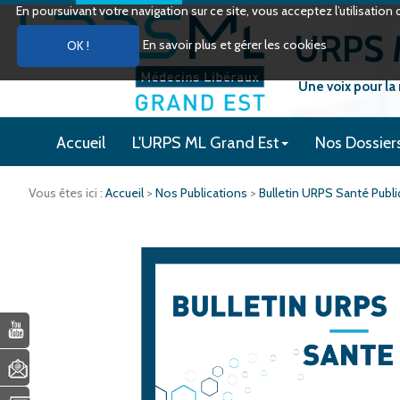
En poursuivant votre navigation sur ce site, vous acceptez l’utilisati
URPS M
En savoir plus et gérer les cookies
Une voix pour la
Accueil
L'URPS ML Grand Est
Nos Dossier
Vous êtes ici :
Accueil
>
Nos Publications
>
Bulletin URPS Santé Publ