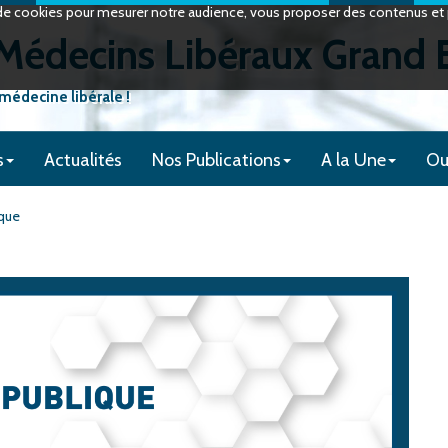
on de cookies pour mesurer notre audience, vous proposer des contenus et p
édecins Libéraux Grand 
 médecine libérale !
s
Actualités
Nos Publications
A la Une
Ou
ique