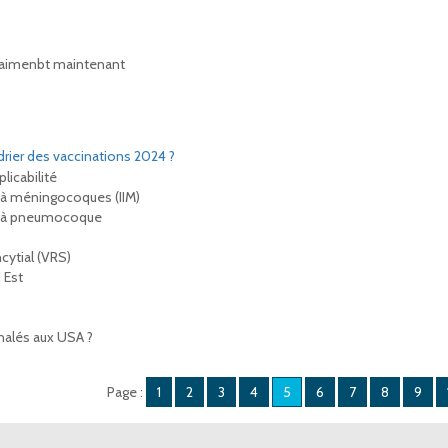
 vraimenbt maintenant
rier des vaccinations 2024 ?
licabilité
s à méningocoques (IIM)
es à pneumocoque
cytial (VRS)
 Est
gnalés aux USA ?
Page :
1
2
3
4
5
6
7
8
9