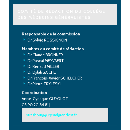
COMITÉ DE RÉDACTION DU COLLÈGE
DES MÉDECINS GÉNÉRALISTES
Responsable de la commission
Dr Sylvie ROSSIGNON
Membres du comité de rédaction
Dr Claude BRONNER
Dr Pascal MEYVAERT
Dr Renaud MILLER
Dr Djilali SAICHE
Dr François-Xavier SCHELCHER
Dr Pierre TRYLESKI
Coordination
Anne-Cyriaque GUYOLOT
03 90 20 84 81 |
strasbourg@urpsmlgrandest.fr