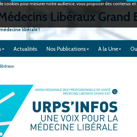
on de cookies pour mesurer notre audience, vous proposer des contenus et p
édecins Libéraux Grand 
 médecine libérale !
s
Actualités
Nos Publications
A la Une
Ou
libéraux