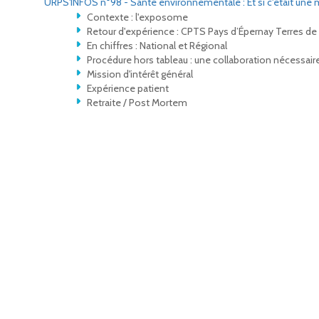
URPS'INFOS n°98 - Santé environnementale : Et si c'était un
Contexte : l'exposome
Retour d'expérience : CPTS Pays d’Épernay Terres 
En chiffres : National et Régional
Procédure hors tableau : une collaboration nécessair
Mission d'intérêt général
Expérience patient
Retraite / Post Mortem