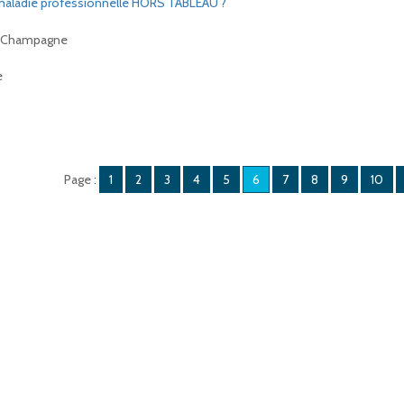
e maladie professionnelle HORS TABLEAU ?
de Champagne
e
Page :
1
2
3
4
5
6
7
8
9
10