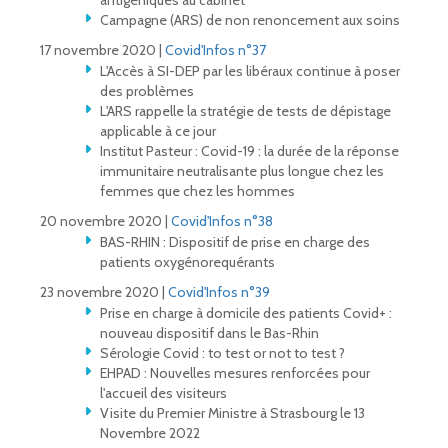
antigéniques au cabinet
Campagne (ARS) de non renoncement aux soins
17 novembre 2020 |
Covid'Infos n°37
L'Accès à SI-DEP par les libéraux continue à poser
des problèmes
L'ARS rappelle la stratégie de tests de dépistage
applicable à ce jour
Institut Pasteur : Covid-19 : la durée de la réponse
immunitaire neutralisante plus longue chez les
femmes que chez les hommes
20 novembre 2020 |
Covid'Infos n°38
BAS-RHIN : Dispositif de prise en charge des
patients oxygénorequérants
23 novembre 2020 |
Covid'Infos n°39
Prise en charge à domicile des patients Covid+ :
nouveau dispositif dans le Bas-Rhin
Sérologie Covid : to test or not to test ?
EHPAD : Nouvelles mesures renforcées pour
l'accueil des visiteurs
Visite du Premier Ministre à Strasbourg le 13
Novembre 2022