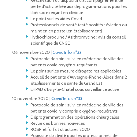
Réactivation du dispositif d'accompagnement de
perte d'activité liée aux déprogrammations pour les
libéraux exerçant en clinique
Le point sur les aides Covid
Professionnels de santé testé positifs : éviction ou
maintien en poste (en établissement)
Hydrochloroquine / Azithromycine : avis du conseil
scientifique du CNGE
06 novembre 2020 |
Covid'Info n°32
Protocole de soin : suivi en médecine de ville des
patients covid oxygéno-requérants
Le point sur les mesure dérogatoires applicables
Accueil de patients d'Auvergne-Rhône-Alpes dans 2
établissements de santé du Grand Est
EHPAD d'Evry-le-Chatel sous surveillance active
10 novembre 2020 |
Covid'Infos n°33
Protocole de soin : suivi en médecine de ville des
patients covid, y compris oxygéno-requérants
Déprogrammation des opérations chirurgicales
Revue des bonnes nouvelles
ROSP et forfait structures 2020
Poursuite d'activité pour les professionnels de