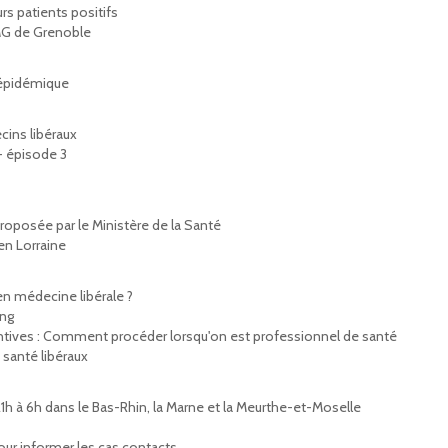
rs patients positifs
DMG de Grenoble
e épidémique
cins libéraux
- épisode 3
roposée par le Ministère de la Santé
en Lorraine
en médecine libérale ?
ing
tives : Comment procéder lorsqu'on est professionnel de santé
 santé libéraux
1h à 6h dans le Bas-Rhin, la Marne et la Meurthe-et-Moselle
ur informer les cas contacts