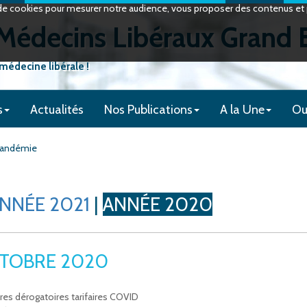
on de cookies pour mesurer notre audience, vous proposer des contenus et p
édecins Libéraux Grand 
 médecine libérale !
s
Actualités
Nos Publications
A la Une
Ou
 pandémie
NNÉE 2021
|
ANNÉE 2020
TOBRE 2020
es dérogatoires tarifaires COVID