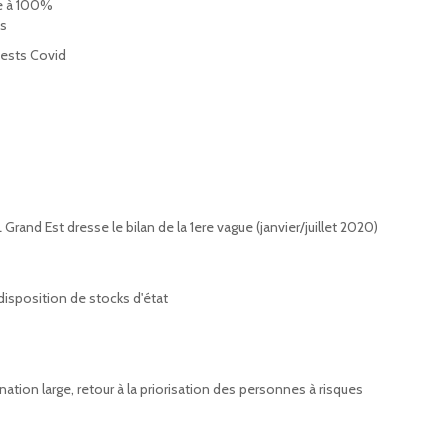
ge à 100%
es
tests Covid
Grand Est dresse le bilan de la 1ere vague (janvier/juillet 2020)
isposition de stocks d'état
nation large, retour à la priorisation des personnes à risques