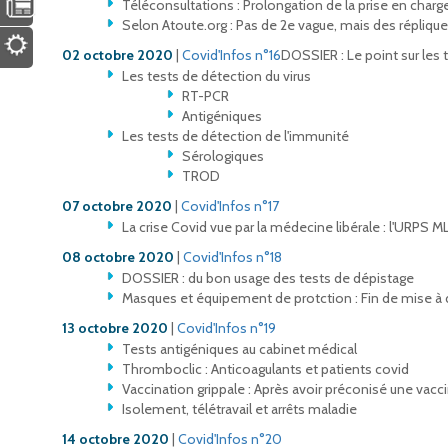
Téléconsultations : Prolongation de la prise en char
Selon Atoute.org : Pas de 2e vague, mais des répliqu
02 octobre 2020
|
Covid'Infos n°16
DOSSIER : Le point sur les 
Les tests de détection du virus
RT-PCR
Antigéniques
Les tests de détection de l'immunité
Sérologiques
TROD
07 octobre 2020
|
Covid'Infos n°17
La crise Covid vue par la médecine libérale : l'URPS ML 
08 octobre 2020
|
Covid'Infos n°18
DOSSIER : du bon usage des tests de dépistage
Masques et équipement de protction : Fin de mise à d
13 octobre 2020
|
Covid'Infos n°19
Tests antigéniques au cabinet médical
Thromboclic : Anticoagulants et patients covid
Vaccination grippale : Après avoir préconisé une vacci
Isolement, télétravail et arrêts maladie
14 octobre 2020
|
Covid'Infos n°20