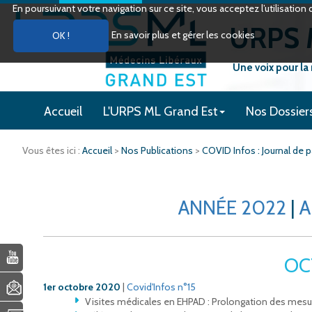
En poursuivant votre navigation sur ce site, vous acceptez l’utilisati
URPS M
En savoir plus et gérer les cookies
Une voix pour la
Accueil
L'URPS ML Grand Est
Nos Dossier
Vous êtes ici :
Accueil
>
Nos Publications
>
COVID Infos : Journal de
ANNÉE 2022
|
A
OC
1er octobre 2020
|
Covid'Infos n°15
Visites médicales en EHPAD : Prolongation des mesur