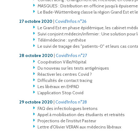
MASQUES : Distribution en officine jusqu'à épuiseme
Le Bade-Württemberg classe la région Grand Est et le c
27 octobre 2020
|
Covid'Infos n°26
Le Grand Est en phase épidémique, les cabinet médic
Suivi conjoint médecin/infirmier : Une solution pour 
Télémédecine : synthèse
Le suivi de traçage des "patients-0" et leurs cas cont
28 octobre 2020
|
Covid'Infos n°27
Coopération Ville/Hôpital
Du nouveau sur les tests antigéniques
Réactiver les centres Covid ?
Difficultés de contact tracing
Les libéraux en EHPAD
L'application Stop Covid
29 octobre 2020
|
Covid'Infos n°28
FAQ des infectiologues bretons
Appel à mobilisation des étudiants et retraités
Projections de l'institut Pasteur
Lettre d'Olivier VERAN aux médecins libéraux