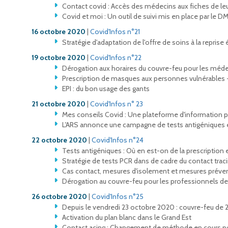
Contact covid : Accès des médecins aux fiches de leu
Covid et moi : Un outil de suivi mis en place par le 
16 octobre 2020
|
Covid'Infos n°21
Stratégie d'adaptation de l'offre de soins à la repris
19 octobre 2020
|
Covid'Infos n°22
Dérogation aux horaires du couvre-feu pour les méde
Prescription de masques aux personnes vulnérables 
EPI : du bon usage des gants
21 octobre 2020
|
Covid'Infos n° 23
Mes conseils Covid : Une plateforme d'information p
L'ARS annonce une campagne de tests antigéniques 
22 octobre 2020
|
Covid'Infos n°24
Tests antigéniques : Où en est-on de la prescription 
Stratégie de tests PCR dans de cadre du contact trac
Cas contact, mesures d'isolement et mesures préven
Dérogation au couvre-feu pour les professionnels de
26 octobre 2020
|
Covid'Infos n°25
Depuis le vendredi 23 octobre 2020 : couvre-feu de 2
Activation du plan blanc dans le Grand Est
Contact acing : Changement de méthode en cours po