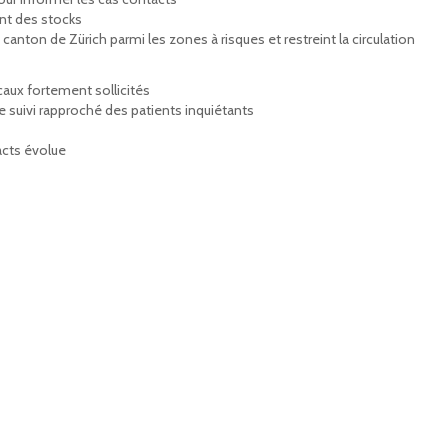
nt des stocks
anton de Zürich parmi les zones à risques et restreint la circulation
aux fortement sollicités
le suivi rapproché des patients inquiétants
acts évolue