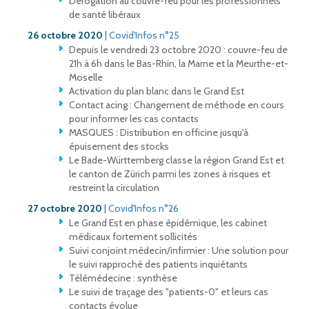
Dérogation au couvre-feu pour les professionnels
de santé libéraux
26 octobre 2020
|
Covid'Infos n°25
Depuis le vendredi 23 octobre 2020 : couvre-feu de
21h à 6h dans le Bas-Rhin, la Marne et la Meurthe-et-
Moselle
Activation du plan blanc dans le Grand Est
Contact acing : Changement de méthode en cours
pour informer les cas contacts
MASQUES : Distribution en officine jusqu'à
épuisement des stocks
Le Bade-Württemberg classe la région Grand Est et
le canton de Zürich parmi les zones à risques et
restreint la circulation
27 octobre 2020
|
Covid'Infos n°26
Le Grand Est en phase épidémique, les cabinet
médicaux fortement sollicités
Suivi conjoint médecin/infirmier : Une solution pour
le suivi rapproché des patients inquiétants
Télémédecine : synthèse
Le suivi de traçage des "patients-0" et leurs cas
contacts évolue