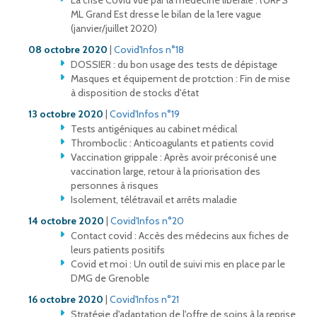
La crise Covid vue par la médecine libérale : l'URPS
ML Grand Est dresse le bilan de la 1ere vague
(janvier/juillet 2020)
08 octobre 2020
|
Covid'Infos n°18
DOSSIER : du bon usage des tests de dépistage
Masques et équipement de protction : Fin de mise
à disposition de stocks d'état
13 octobre 2020
|
Covid'Infos n°19
Tests antigéniques au cabinet médical
Thromboclic : Anticoagulants et patients covid
Vaccination grippale : Après avoir préconisé une
vaccination large, retour à la priorisation des
personnes à risques
Isolement, télétravail et arrêts maladie
14 octobre 2020
|
Covid'Infos n°20
Contact covid : Accès des médecins aux fiches de
leurs patients positifs
Covid et moi : Un outil de suivi mis en place par le
DMG de Grenoble
16 octobre 2020
|
Covid'Infos n°21
Stratégie d'adaptation de l'offre de soins à la reprise