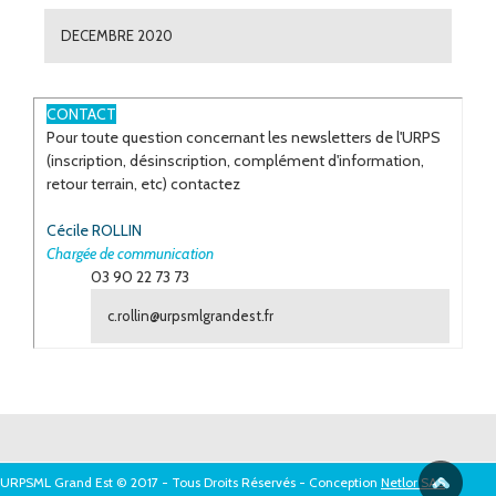
DECEMBRE 2020
ESPACE
CONTACT
Pour toute question concernant les newsletters de l'URPS
(inscription, désinscription, complément d'information,
retour terrain, etc) contactez
Cécile ROLLIN
Chargée de communication
03 90 22 73 73
c.rollin@urpsmlgrandest.fr
URPSML Grand Est © 2017 - Tous Droits Réservés - Conception
Netlor SAS