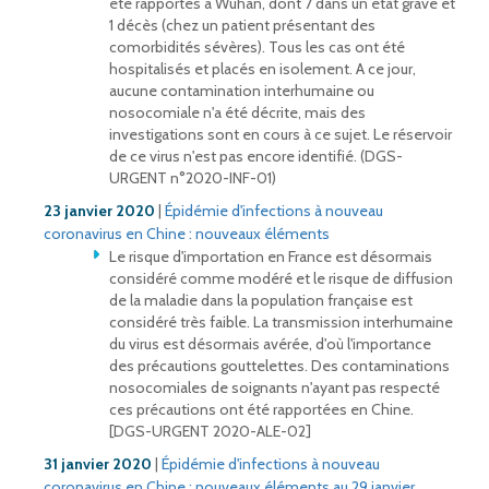
été rapportés à Wuhan, dont 7 dans un état grave et
1 décès (chez un patient présentant des
comorbidités sévères). Tous les cas ont été
hospitalisés et placés en isolement. A ce jour,
aucune contamination interhumaine ou
nosocomiale n'a été décrite, mais des
investigations sont en cours à ce sujet. Le réservoir
de ce virus n'est pas encore identifié. (DGS-
URGENT n°2020-INF-01)
23 janvier 2020
|
Épidémie d'infections à nouveau
coronavirus en Chine : nouveaux éléments
Le risque d'importation en France est désormais
considéré comme modéré et le risque de diffusion
de la maladie dans la population française est
considéré très faible. La transmission interhumaine
du virus est désormais avérée, d'où l'importance
des précautions gouttelettes. Des contaminations
nosocomiales de soignants n'ayant pas respecté
ces précautions ont été rapportées en Chine.
[DGS-URGENT 2020-ALE-02]
31 janvier 2020
|
Épidémie d'infections à nouveau
coronavirus en Chine : nouveaux éléments au 29 janvier