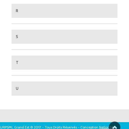
R
S
T
U
URPSML Grand Est © 2017 - Tous Droits Réservés - Conception
Netlor SAS