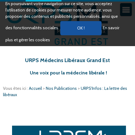
En poursuivant votre navigation sur ce site, vous acceptez
l’utilisation de cookies pour mesurer notre audience, vous
proposer des contenus et publicités personnalisés, ainsi que
des fonctionnalités sociales.
En savoir
plus et gérer les cookies
URPS Médecins Libéraux Grand Est
Une voix pour la médecine libérale !
Vous êtes ici :
Accueil
>
Nos Publications
>
URPS'Infos : La lettre des
libéraux