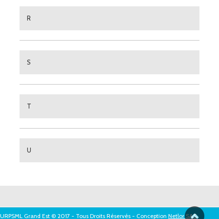
R
S
T
U
URPSML Grand Est © 2017 - Tous Droits Réservés - Conception
Netlor SAS