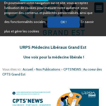
En poursuivant votre navigation sur ce site, vous acceptez
l’utilisation de cookies pour mesurer notre audience, vous
proposer des contenus et publicités personnalisés, ainsi que
des fonctionnalités sociales.
En savoir
plus et gérer les cookies
URPS Médecins Libéraux Grand Est
Une voix pour la médecine libérale !
Vous êtes ici :
Accueil
>
Nos Publications
>
CPTS'NEWS : Au coeur des
CPTS Grand Est