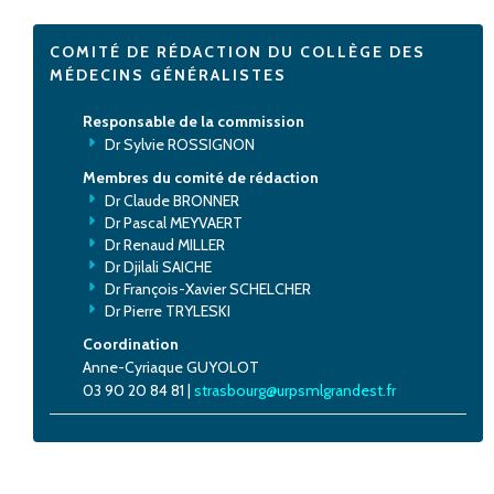
COMITÉ DE RÉDACTION DU COLLÈGE DES
MÉDECINS GÉNÉRALISTES
Responsable de la commission
Dr Sylvie ROSSIGNON
Membres du comité de rédaction
Dr Claude BRONNER
Dr Pascal MEYVAERT
Dr Renaud MILLER
Dr Djilali SAICHE
Dr François-Xavier SCHELCHER
Dr Pierre TRYLESKI
Coordination
Anne-Cyriaque GUYOLOT
03 90 20 84 81 |
strasbourg@urpsmlgrandest.fr