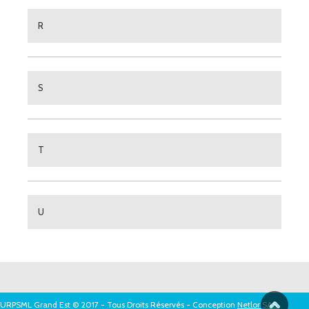
R
S
T
U
URPSML Grand Est © 2017 - Tous Droits Réservés - Conception
Netlor SAS