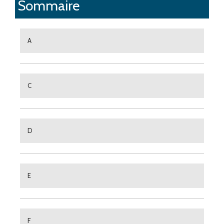
Sommaire
A
C
D
E
F