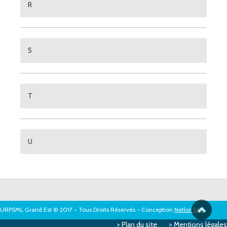
R
S
T
U
URPSML Grand Est © 2017 - Tous Droits Réservés - Conception
Netlor SAS
Plan du site
Mentions légales