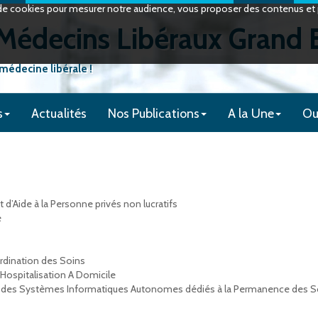
on de cookies pour mesurer notre audience, vous proposer des contenus et p
édecins Libéraux Grand 
 médecine libérale !
s
Actualités
Nos Publications
A la Une
Ou
 d’Aide à la Personne privés non lucratifs
e
ordination des Soins
Hospitalisation A Domicile
ion des Systèmes Informatiques Autonomes dédiés à la Permanence des S