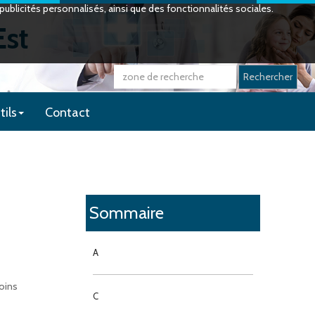
ublicités personnalisés, ainsi que des fonctionnalités sociales.
Est
Rechercher
tils
Contact
Sommaire
A
oins
C