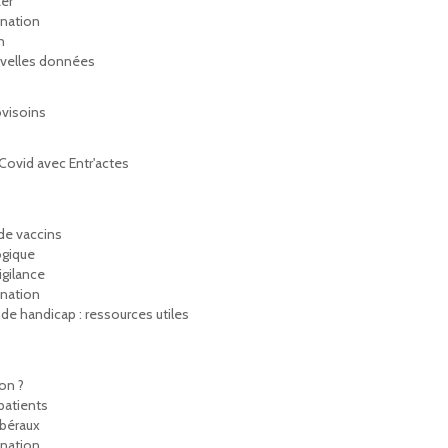
zer
ination
n
ouvelles données
ovisoins
 Covid avec Entr'actes
de vaccins
ogique
gilance
ination
de handicap : ressources utiles
on ?
patients
ibéraux
ination