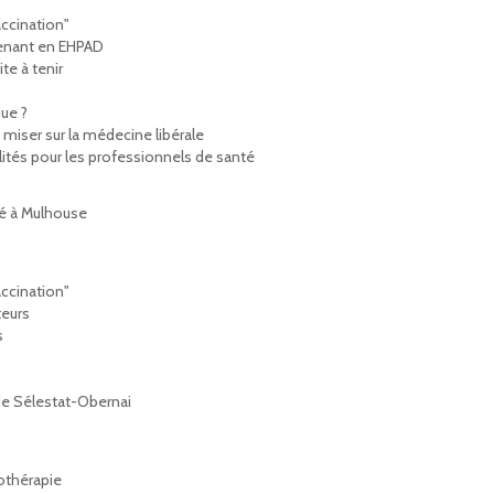
accination"
venant en EHPAD
te à tenir
que ?
 miser sur la médecine libérale
ités pour les professionnels de santé
té à Mulhouse
accination"
teurs
s
de Sélestat-Obernai
othérapie