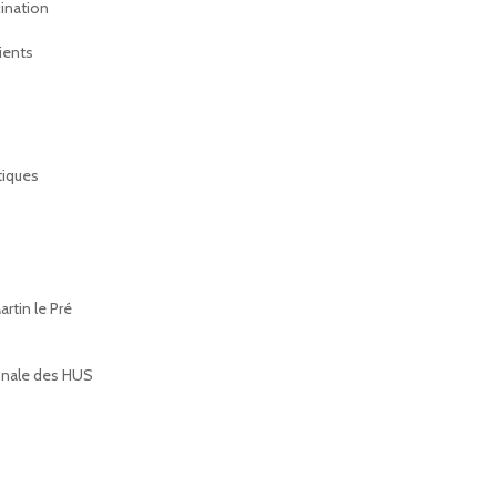
ination
ients
tiques
tin le Pré
ionale des HUS