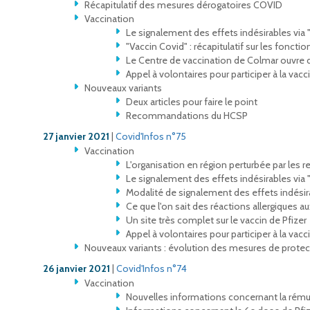
Récapitulatif des mesures dérogatoires COVID
Vaccination
Le signalement des effets indésirables via 
"Vaccin Covid" : récapitulatif sur les fonctio
Le Centre de vaccination de Colmar ouvre 
Appel à volontaires pour participer à la vacc
Nouveaux variants
Deux articles pour faire le point
Recommandations du HCSP
27 janvier 2021
|
Covid'Infos n°75
Vaccination
L'organisation en région perturbée par les 
Le signalement des effets indésirables via 
Modalité de signalement des effets indési
Ce que l'on sait des réactions allergiques a
Un site très complet sur le vaccin de Pfizer
Appel à volontaires pour participer à la vacc
Nouveaux variants : évolution des mesures de prote
26 janvier 2021
|
Covid'Infos n°74
Vaccination
Nouvelles informations concernant la rému