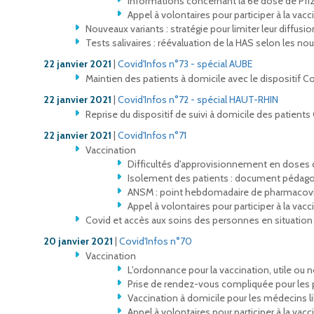
Informations concernant la 6e dose de Pfi
Appel à volontaires pour participer à la vacc
Nouveaux variants : stratégie pour limiter leur diffusio
Tests salivaires : réévaluation de la HAS selon les n
22 janvier 2021
|
Covid'Infos n°73 - spécial AUBE
Maintien des patients à domicile avec le dispositif C
22 janvier 2021
|
Covid'Infos n°72 - spécial HAUT-RHIN
Reprise du dispositif de suivi à domicile des patients
22 janvier 2021
|
Covid'Infos n°71
Vaccination
Difficultés d'approvisionnement en doses 
Isolement des patients : document pédag
ANSM : point hebdomadaire de pharmacovi
Appel à volontaires pour participer à la vacc
Covid et accès aux soins des personnes en situation 
20 janvier 2021
|
Covid'Infos n°70
Vaccination
L'ordonnance pour la vaccination, utile ou n
Prise de rendez-vous compliquée pour les 
Vaccination à domicile pour les médecins l
Appel à volontaires pour participer à la vacc