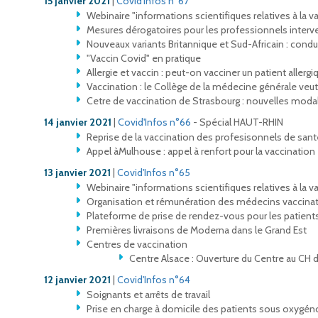
15 janvier 2021
|
Covid'Infos n°67
Webinaire "informations scientifiques relatives à la v
Mesures dérogatoires pour les professionnels inter
Nouveaux variants Britannique et Sud-Africain : condui
"Vaccin Covid" en pratique
Allergie et vaccin : peut-on vacciner un patient allergi
Vaccination : le Collège de la médecine générale veut
Cetre de vaccination de Strasbourg : nouvelles modal
14 janvier 2021
|
Covid'Infos n°66
- Spécial HAUT-RHIN
Reprise de la vaccination des profesisonnels de san
Appel àMulhouse : appel à renfort pour la vaccination
13 janvier 2021
|
Covid'Infos n°65
Webinaire "informations scientifiques relatives à la v
Organisation et rémunération des médecins vaccina
Plateforme de prise de rendez-vous pour les patient
Premières livraisons de Moderna dans le Grand Est
Centres de vaccination
Centre Alsace : Ouverture du Centre au CH 
12 janvier 2021
|
Covid'Infos n°64
Soignants et arrêts de travail
Prise en charge à domicile des patients sous oxygén