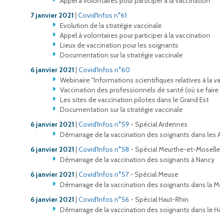
Appel à volontaires pour participer à la vaccination
7 janvier 2021
|
Covid'Infos n°61
Evolution de la stratégie vaccinale
Appel à volontaires pour participer à la vaccination
Lieux de vaccination pour les soignants
Documentation sur la stratégie vaccinale
6 janvier 2021
|
Covid'Infos n°60
Webinaire "Informations scientifiques relatives à la v
Vaccination des professionnels de santé (où se faire 
Les sites de vaccination pilotes dans le Grand Est
Documentation sur la stratégie vaccinale
6 janvier 2021
|
Covid'Infos n°59
- Spécial Ardennes
Démarrage de la vaccination des soignants dans les
6 janvier 2021
|
Covid'Infos n°58
- Spécial Meurthe-et-Moselle
Démarrage de la vaccination des soignants à Nancy
6 janvier 2021
|
Covid'Infos n°57
- Spécial Meuse
Démarrage de la vaccination des soignants dans la 
6 janvier 2021
|
Covid'Infos n°56
- Spécial Haut-Rhin
Démarrage de la vaccination des soignants dans le H