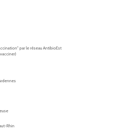
accination" par le réseau AntibioEst
vacciner)
 Ardennes
Meuse
aut-Rhin