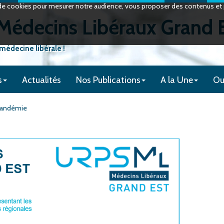
on de cookies pour mesurer notre audience, vous proposer des contenus et p
édecins Libéraux Grand 
 médecine libérale !
s
Actualités
Nos Publications
A la Une
Ou
 pandémie