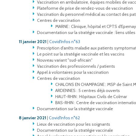
Vaccination en ambulatoire, équipes mobiles de vacc
Plateforme de prise de rendez-vous de vaccination
Vaccination du personnel médical au contact des pat
Centres de vaccination
MARNE : Clinique, hôpital et CPTS d'Epernay
Documentation sur la stratégie vaccinale : liens utiles
11 janvier 2021
|
Covid'Infos n°63
Prescription d'arrêts maladie aux patients symptoma
Le point sur la stratégie vaccinale et les vaccins
Nouveau variant "sud-africain"
Vaccination des professionnels / patients
Appel à volontaires pour la vaccination
Centres de vaccination
CHALONS EN CHAMPAGNE : MSP de Saint Mar
ARDENNES : 5 centres déjà ouverts
HAUT-RHIN : Hôpitaux Civils de Colmar
BAS-RHIN : Centre de vaccination internat
Documentation sur la stratégie vaccinale
8 janvier 2021
|
Covid'Infos n°62
Lieux de vaccination pour les soignants
Documentation sur la stratégie vaccinale