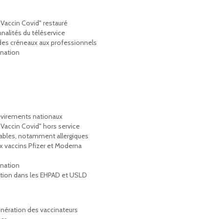
"Vaccin Covid" restauré
nnalités du téléservice
des créneaux aux professionnels
ination
revirements nationaux
"Vaccin Covid" hors service
rables, notamment allergiques
ux vaccins Pfizer et Moderna
ination
ction dans les EHPAD et USLD
nération des vaccinateurs