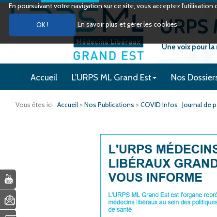
En poursuivant votre navigation sur ce site, vous acceptez l’utilisati
URPS M
En savoir plus et gérer les cookies
Une voix pour la
Accueil
L'URPS ML Grand Est
Nos Dossier
Vous êtes ici :
Accueil
>
Nos Publications
>
COVID Infos : Journal de