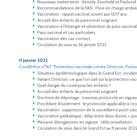
Nouveaux traitements : Xevudy, Evusheld et Paxlovid
Recommandations de la HAS : Prise en charge ambula
Vaccination : rappel vaccinal ouvert aux 12/17 ans
Accueil des enfants du personnel soignant
Vaccination à l'étranger et obtention du pass vaccinal
Pass vaccinal et cas particuliers
Vaccination des cas contact
Circulation du virus au 26 janvier 2022
11 janvier 2022
Covid'Infos n°167 "Protection vaccinale contre Omicron, Protoc
Situation épidémiologique dans le Grand Est : incide
Variant Omicron, ce que l'on sait sur la protection vac
Quel danger du covid pour les enfants ?
Accueil des enfants du personnel soignant
Doctrine de dépistage : nouveau protocole en vigueu
Procédure d'isolement : le protocole applicable à ce j
Vaccination : suppression de la surveillance post-v/a
Vaccination pédiatrique : délai entre deux doses = jou
Mesures dérogatoires en vigueur : téléconsultation
Circulation du virus dans le Grand Est au 11 janvier 202