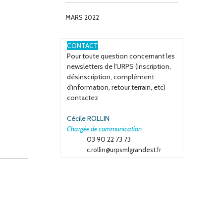
MARS 2022
ESPACE
CONTACT
Pour toute question concernant les
newsletters de l'URPS (inscription,
désinscription, complément
d'information, retour terrain, etc)
contactez
Cécile ROLLIN
Chargée de communication
03 90 22 73 73
c.rollin@urpsmlgrandest.fr