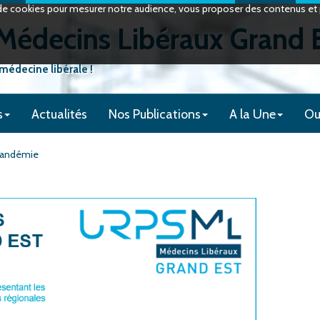
on de cookies pour mesurer notre audience, vous proposer des contenus et p
édecins Libéraux Grand 
 médecine libérale !
s
Actualités
Nos Publications
A la Une
Ou
 pandémie