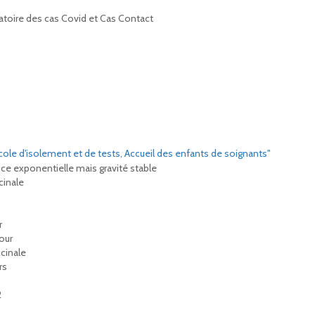
toire des cas Covid et Cas Contact
ole d'isolement et de tests, Accueil des enfants de soignants"
nce exponentielle mais gravité stable
cinale
r
our
ccinale
rs
2