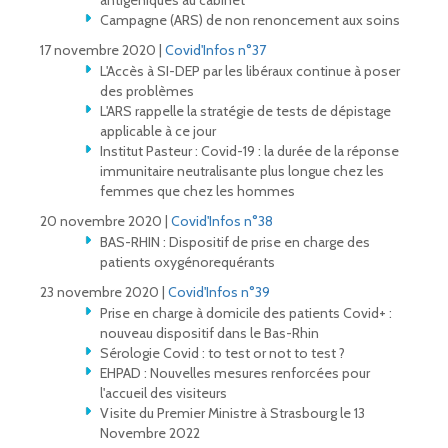
antigéniques au cabinet
Campagne (ARS) de non renoncement aux soins
17 novembre 2020 |
Covid'Infos n°37
L'Accès à SI-DEP par les libéraux continue à poser
des problèmes
L'ARS rappelle la stratégie de tests de dépistage
applicable à ce jour
Institut Pasteur : Covid-19 : la durée de la réponse
immunitaire neutralisante plus longue chez les
femmes que chez les hommes
20 novembre 2020 |
Covid'Infos n°38
BAS-RHIN : Dispositif de prise en charge des
patients oxygénorequérants
23 novembre 2020 |
Covid'Infos n°39
Prise en charge à domicile des patients Covid+ :
nouveau dispositif dans le Bas-Rhin
Sérologie Covid : to test or not to test ?
EHPAD : Nouvelles mesures renforcées pour
l'accueil des visiteurs
Visite du Premier Ministre à Strasbourg le 13
Novembre 2022