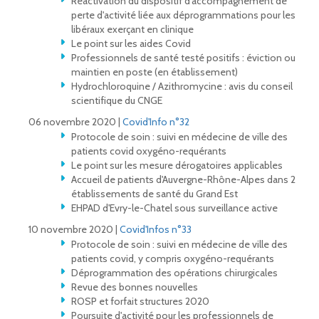
Réactivation du dispositif d'accompagnement de
perte d'activité liée aux déprogrammations pour les
libéraux exerçant en clinique
Le point sur les aides Covid
Professionnels de santé testé positifs : éviction ou
maintien en poste (en établissement)
Hydrochloroquine / Azithromycine : avis du conseil
scientifique du CNGE
06 novembre 2020 |
Covid'Info n°32
Protocole de soin : suivi en médecine de ville des
patients covid oxygéno-requérants
Le point sur les mesure dérogatoires applicables
Accueil de patients d'Auvergne-Rhône-Alpes dans 2
établissements de santé du Grand Est
EHPAD d'Evry-le-Chatel sous surveillance active
10 novembre 2020 |
Covid'Infos n°33
Protocole de soin : suivi en médecine de ville des
patients covid, y compris oxygéno-requérants
Déprogrammation des opérations chirurgicales
Revue des bonnes nouvelles
ROSP et forfait structures 2020
Poursuite d'activité pour les professionnels de