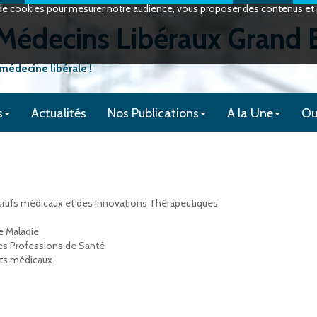
on de cookies pour mesurer notre audience, vous proposer des contenus et p
édecins Libéraux Grand 
 médecine libérale !
s
Actualités
Nos Publications
A la Une
Ou
itifs médicaux et des Innovations Thérapeutiques
e Maladie
es Professions de Santé
nts médicaux