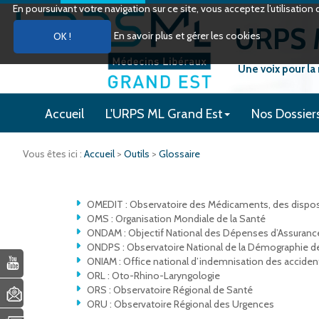
En poursuivant votre navigation sur ce site, vous acceptez l’utilisati
URPS M
En savoir plus et gérer les cookies
Une voix pour la
Accueil
L'URPS ML Grand Est
Nos Dossier
Vous êtes ici :
Accueil
>
Outils
>
Glossaire
OMEDIT : Observatoire des Médicaments, des dispos
OMS : Organisation Mondiale de la Santé
ONDAM : Objectif National des Dépenses d’Assuranc
ONDPS : Observatoire National de la Démographie d
ONIAM : Office national d’indemnisation des accide
ORL : Oto-Rhino-Laryngologie
ORS : Observatoire Régional de Santé
ORU : Observatoire Régional des Urgences