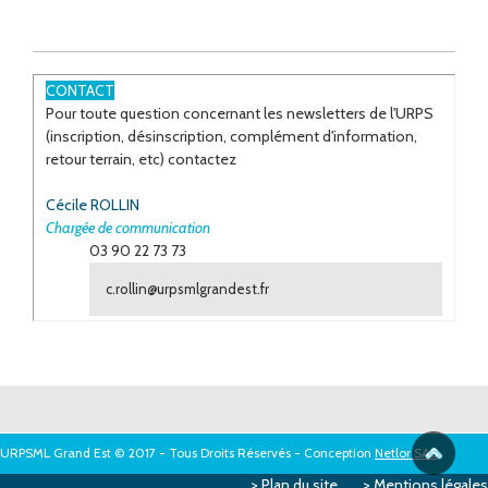
CONTACT
Pour toute question concernant les newsletters de l'URPS
(inscription, désinscription, complément d'information,
retour terrain, etc) contactez
Cécile ROLLIN
Chargée de communication
03 90 22 73 73
c.rollin@urpsmlgrandest.fr
URPSML Grand Est © 2017 - Tous Droits Réservés - Conception
Netlor SAS
Plan du site
Mentions légales