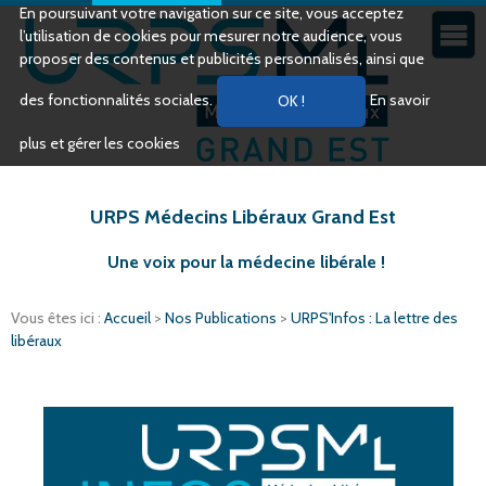
En poursuivant votre navigation sur ce site, vous acceptez
l’utilisation de cookies pour mesurer notre audience, vous
proposer des contenus et publicités personnalisés, ainsi que
des fonctionnalités sociales.
En savoir
plus et gérer les cookies
URPS Médecins Libéraux Grand Est
Une voix pour la médecine libérale !
Vous êtes ici :
Accueil
>
Nos Publications
>
URPS'Infos : La lettre des
libéraux