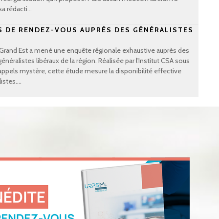
sa rédacti...
s
IS DE RENDEZ-VOUS AUPRÈS DES GÉNÉRALISTES
Grand Est a mené une enquête régionale exhaustive auprès des
néralistes libéraux de la région. Réalisée par l'Institut CSA sous
appels mystère, cette étude mesure la disponibilité effective
stes....
s
+ Voir toutes les actus