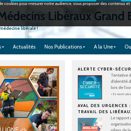
on de cookies pour mesurer notre audience, vous proposer des contenus et p
édecins Libéraux Grand 
 médecine libérale !
s
Actualités
Nos Publications
A la Une
Ou
ALERTE CYBER-SÉCURI
Tentative 
d'identité 
lors de l'o
+ En savoir plu
AVAL DES URGENCES 
TRAVAIL DES LIBÉRAUX
Le rapport 
organisatio
piliers de 