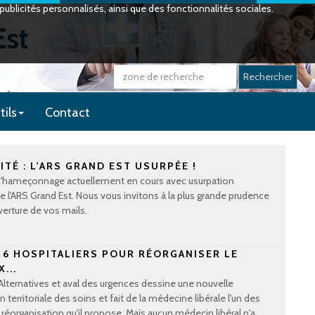
ublicités personnalisés, ainsi que des fonctionnalités sociales.
Est
Rechercher
tils
Contact
TÉ : L'ARS GRAND EST USURPÉE !
d'hameçonnage actuellement en cours avec usurpation
de l'ARS Grand Est. Nous vous invitons à la plus grande prudence
uverture de vos mails.
s
: 6 HOSPITALIERS POUR RÉORGANISER LE
...
Alternatives et aval des urgences dessine une nouvelle
n territoriale des soins et fait de la médecine libérale l'un des
la réorganisation qu'il propose. Mais aucun médecin libéral n'a