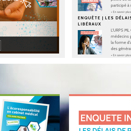
participé à 
+ En savoir plu
ENQUÊTE | LES DÉLA
LIBÉRAUX
L'URPS ML 
médecins gé
la forme d'
des générali
+ En savoir plu