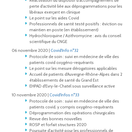
Réactivation du dispositif d'accompagnement de
perte d'activité liée aux déprogrammations pour les
libéraux exerçant en clinique
Le point sur les aides Covid
Professionnels de santé testé positifs : éviction ou
maintien en poste (en établissement)
Hydrochloroquine / Azithromycine : avis du conseil
scientifique du CNGE
06 novembre 2020 |
Covid'Info n°32
Protocole de soin : suivi en médecine de ville des
patients covid oxygéno-requérants
Le point sur les mesure dérogatoires applicables
Accueil de patients d'Auvergne-Rhône-Alpes dans 2
établissements de santé du Grand Est
EHPAD d'Evry-le-Chatel sous surveillance active
10 novembre 2020 |
Covid'Infos n°33
Protocole de soin : suivi en médecine de ville des
patients covid, y compris oxygéno-requérants
Déprogrammation des opérations chirurgicales
Revue des bonnes nouvelles
ROSP et forfait structures 2020
Poursuite d'activité pour les professionnels de