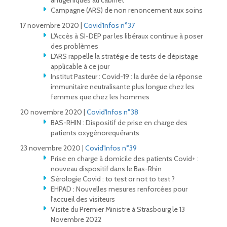
antigéniques au cabinet
Campagne (ARS) de non renoncement aux soins
17 novembre 2020 |
Covid'Infos n°37
L'Accès à SI-DEP par les libéraux continue à poser
des problèmes
L'ARS rappelle la stratégie de tests de dépistage
applicable à ce jour
Institut Pasteur : Covid-19 : la durée de la réponse
immunitaire neutralisante plus longue chez les
femmes que chez les hommes
20 novembre 2020 |
Covid'Infos n°38
BAS-RHIN : Dispositif de prise en charge des
patients oxygénorequérants
23 novembre 2020 |
Covid'Infos n°39
Prise en charge à domicile des patients Covid+ :
nouveau dispositif dans le Bas-Rhin
Sérologie Covid : to test or not to test ?
EHPAD : Nouvelles mesures renforcées pour
l'accueil des visiteurs
Visite du Premier Ministre à Strasbourg le 13
Novembre 2022