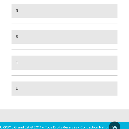
R
S
T
U
URPSML Grand Est © 2017 - Tous Droits Réservés - Conception
Netlor SAS