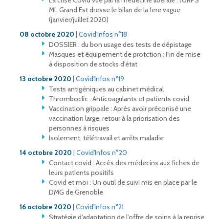
La crise Covid vue par la médecine libérale : l'URPS
ML Grand Est dresse le bilan de la 1ere vague
(janvier/juillet 2020)
08 octobre 2020
|
Covid'Infos n°18
DOSSIER : du bon usage des tests de dépistage
Masques et équipement de protction : Fin de mise
à disposition de stocks d'état
13 octobre 2020
|
Covid'Infos n°19
Tests antigéniques au cabinet médical
Thromboclic : Anticoagulants et patients covid
Vaccination grippale : Après avoir préconisé une
vaccination large, retour à la priorisation des
personnes à risques
Isolement, télétravail et arrêts maladie
14 octobre 2020
|
Covid'Infos n°20
Contact covid : Accès des médecins aux fiches de
leurs patients positifs
Covid et moi : Un outil de suivi mis en place par le
DMG de Grenoble
16 octobre 2020
|
Covid'Infos n°21
Stratégie d'adaptation de l'offre de soins à la reprise