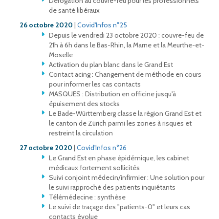
Dérogation au couvre-feu pour les professionnels
de santé libéraux
26 octobre 2020
|
Covid'Infos n°25
Depuis le vendredi 23 octobre 2020 : couvre-feu de
21h à 6h dans le Bas-Rhin, la Marne et la Meurthe-et-
Moselle
Activation du plan blanc dans le Grand Est
Contact acing : Changement de méthode en cours
pour informer les cas contacts
MASQUES : Distribution en officine jusqu'à
épuisement des stocks
Le Bade-Württemberg classe la région Grand Est et
le canton de Zürich parmi les zones à risques et
restreint la circulation
27 octobre 2020
|
Covid'Infos n°26
Le Grand Est en phase épidémique, les cabinet
médicaux fortement sollicités
Suivi conjoint médecin/infirmier : Une solution pour
le suivi rapproché des patients inquiétants
Télémédecine : synthèse
Le suivi de traçage des "patients-0" et leurs cas
contacts évolue