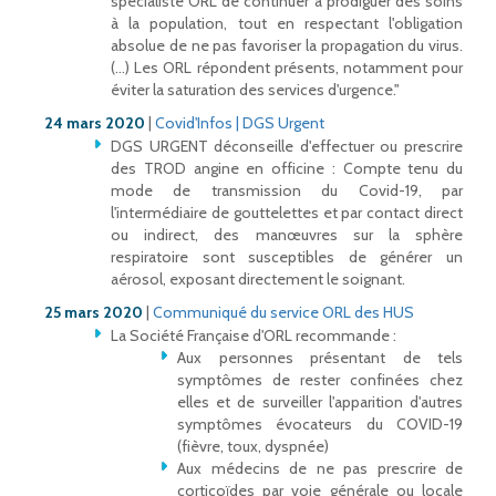
spécialiste ORL de continuer à prodiguer des soins
à la population, tout en respectant l'obligation
absolue de ne pas favoriser la propagation du virus.
(...) Les ORL répondent présents, notamment pour
éviter la saturation des services d'urgence."
24 mars 2020
|
Covid'Infos | DGS Urgent
DGS URGENT déconseille d'effectuer ou prescrire
des TROD angine en officine : Compte tenu du
mode de transmission du Covid-19, par
l'intermédiaire de gouttelettes et par contact direct
ou indirect, des manœuvres sur la sphère
respiratoire sont susceptibles de générer un
aérosol, exposant directement le soignant.
25 mars 2020
|
Communiqué du service ORL des HUS
La Société Française d'ORL recommande :
Aux personnes présentant de tels
symptômes de rester confinées chez
elles et de surveiller l'apparition d'autres
symptômes évocateurs du COVID-19
(fièvre, toux, dyspnée)
Aux médecins de ne pas prescrire de
corticoïdes par voie générale ou locale