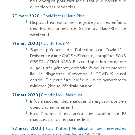
nos énergies pour faciliter autant que possible le
quotidien des médecins.
20 mars 2020
|
Covid'Infos | Haut-Rhin
Dispositif exceptionnel de garde pour les enfants
des Professionnels de Santé du Haut-Rhin ce
week-end
21 mars 2020
|
Covid'Infos n°4
Signes précoces de l'infection par Covid-19 :
l'existence d'une ANOSMIE brutale, complète, SANS
OBSTRUCTION NASALE avec disparition complète
du goût très gênante, doit faire évoquer en premier
lieu le diagnostic d'infection à COVID-19 quasi
certain. Elle peut être isolée ou avec symptômes
minimes (rhinite, fébricule ou non).
21 mars 2020
|
Covid'Infos - Masques
Infos masques : des masques chirurgicaux sont en
cours d'acheminement
Pour l'instant, il est prévu une dotation de 10
masques par jour et par médecin.
22 mars 2020
|
Covid'Infos | Mobilisation des réservistes
sanitaires dans le cadre de l'épidémie COVID-19