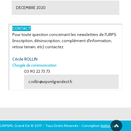
DECEMBRE 2020
ESPACE
CONTACT
Pour toute question concernant les newsletters de l'URPS
(inscription, désinscription, complément d'information,
retour terrain, etc) contactez
Cécile ROLLIN
Chargée de communication
03 90 22 73 73
c.rollin@urpsmlgrandest.fr
URPSML Grand Est © 2017 - Tous Droits Réservés - Conception
Netlor SAS