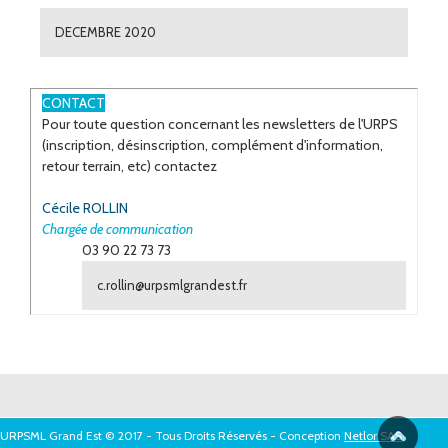
DECEMBRE 2020
ESPACE
CONTACT
Pour toute question concernant les newsletters de l'URPS
(inscription, désinscription, complément d'information,
retour terrain, etc) contactez
Cécile ROLLIN
Chargée de communication
03 90 22 73 73
c.rollin@urpsmlgrandest.fr
URPSML Grand Est © 2017 - Tous Droits Réservés - Conception
Netlor SAS