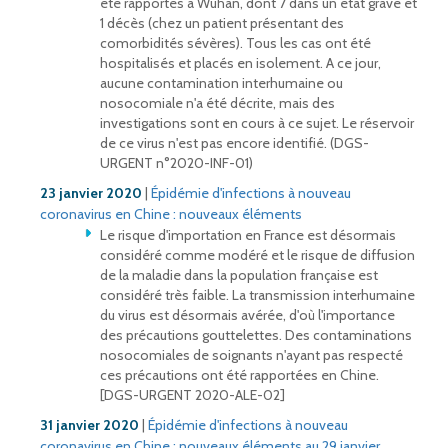
été rapportés à Wuhan, dont 7 dans un état grave et
1 décès (chez un patient présentant des
comorbidités sévères). Tous les cas ont été
hospitalisés et placés en isolement. A ce jour,
aucune contamination interhumaine ou
nosocomiale n'a été décrite, mais des
investigations sont en cours à ce sujet. Le réservoir
de ce virus n'est pas encore identifié. (DGS-
URGENT n°2020-INF-01)
23 janvier 2020
|
Épidémie d'infections à nouveau
coronavirus en Chine : nouveaux éléments
Le risque d'importation en France est désormais
considéré comme modéré et le risque de diffusion
de la maladie dans la population française est
considéré très faible. La transmission interhumaine
du virus est désormais avérée, d'où l'importance
des précautions gouttelettes. Des contaminations
nosocomiales de soignants n'ayant pas respecté
ces précautions ont été rapportées en Chine.
[DGS-URGENT 2020-ALE-02]
31 janvier 2020
|
Épidémie d'infections à nouveau
coronavirus en Chine : nouveaux éléments au 29 janvier