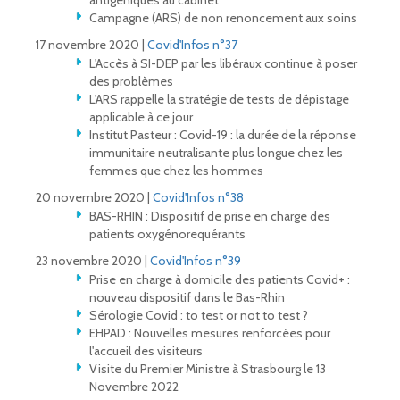
antigéniques au cabinet
Campagne (ARS) de non renoncement aux soins
17 novembre 2020 |
Covid'Infos n°37
L'Accès à SI-DEP par les libéraux continue à poser
des problèmes
L'ARS rappelle la stratégie de tests de dépistage
applicable à ce jour
Institut Pasteur : Covid-19 : la durée de la réponse
immunitaire neutralisante plus longue chez les
femmes que chez les hommes
20 novembre 2020 |
Covid'Infos n°38
BAS-RHIN : Dispositif de prise en charge des
patients oxygénorequérants
23 novembre 2020 |
Covid'Infos n°39
Prise en charge à domicile des patients Covid+ :
nouveau dispositif dans le Bas-Rhin
Sérologie Covid : to test or not to test ?
EHPAD : Nouvelles mesures renforcées pour
l'accueil des visiteurs
Visite du Premier Ministre à Strasbourg le 13
Novembre 2022