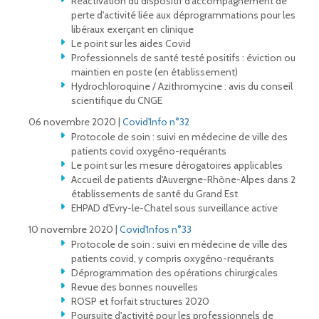
Réactivation du dispositif d'accompagnement de
perte d'activité liée aux déprogrammations pour les
libéraux exerçant en clinique
Le point sur les aides Covid
Professionnels de santé testé positifs : éviction ou
maintien en poste (en établissement)
Hydrochloroquine / Azithromycine : avis du conseil
scientifique du CNGE
06 novembre 2020 |
Covid'Info n°32
Protocole de soin : suivi en médecine de ville des
patients covid oxygéno-requérants
Le point sur les mesure dérogatoires applicables
Accueil de patients d'Auvergne-Rhône-Alpes dans 2
établissements de santé du Grand Est
EHPAD d'Evry-le-Chatel sous surveillance active
10 novembre 2020 |
Covid'Infos n°33
Protocole de soin : suivi en médecine de ville des
patients covid, y compris oxygéno-requérants
Déprogrammation des opérations chirurgicales
Revue des bonnes nouvelles
ROSP et forfait structures 2020
Poursuite d'activité pour les professionnels de