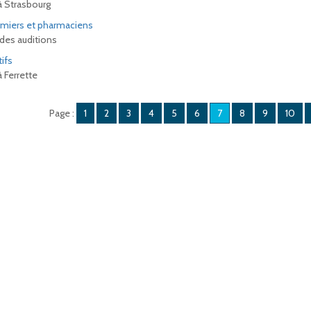
à Strasbourg
miers et pharmaciens
des auditions
ifs
 Ferrette
Page :
1
2
3
4
5
6
7
8
9
10