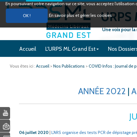
En poursuivant votre navigation sur ce site, vous acceptez l’utilisati
URPS M
En savoir plus et gérer les cookies
Une voix pour la
Accueil
L'URPS ML Grand Est
Nos Dossier
Vous êtes ici :
Accueil
>
Nos Publications
>
COVID Infos : Journal de
ANNÉE 2022
|
A
J
06 juillet 2020
|
L'ARS organise des tests PCR de dépistage pr