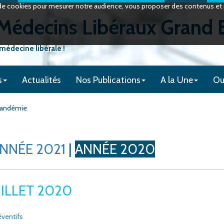
on de cookies pour mesurer notre audience, vous proposer des contenus et p
édecins Libéraux Grand 
 médecine libérale !
s
Actualités
Nos Publications
A la Une
Ou
 pandémie
NNÉE 2021
|
ANNÉE 2020
UILLET 2020
éventifs